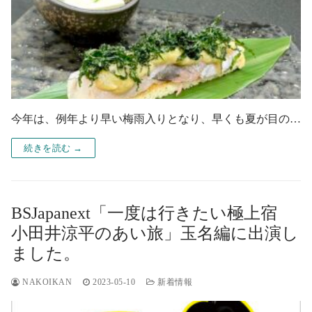
今年は、例年より早い梅雨入りとなり、早くも夏が目の…
続きを読む →
BSJapanext「一度は行きたい極上宿
小田井涼平のあい旅」玉名編に出演し
ました。
NAKOIKAN
2023-05-10
新着情報