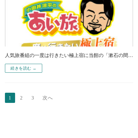
人気旅番組の一度は行きたい極上宿に当館の「漱石の間…
続きを読む →
1
2
3
次へ