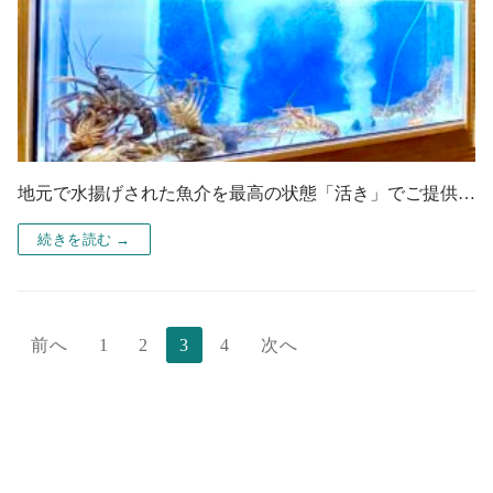
地元で水揚げされた魚介を最高の状態「活き」でご提供…
続きを読む →
前へ
1
2
3
4
次へ